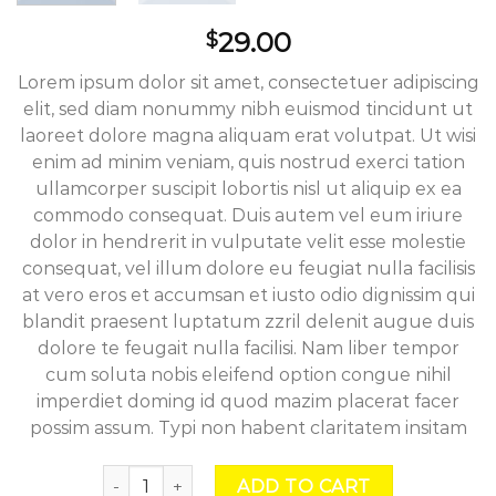
29.00
$
Lorem ipsum dolor sit amet, consectetuer adipiscing
elit, sed diam nonummy nibh euismod tincidunt ut
laoreet dolore magna aliquam erat volutpat. Ut wisi
enim ad minim veniam, quis nostrud exerci tation
ullamcorper suscipit lobortis nisl ut aliquip ex ea
commodo consequat. Duis autem vel eum iriure
dolor in hendrerit in vulputate velit esse molestie
consequat, vel illum dolore eu feugiat nulla facilisis
at vero eros et accumsan et iusto odio dignissim qui
blandit praesent luptatum zzril delenit augue duis
dolore te feugait nulla facilisi. Nam liber tempor
cum soluta nobis eleifend option congue nihil
imperdiet doming id quod mazim placerat facer
possim assum. Typi non habent claritatem insitam
Weekend Wine Course quantity
ADD TO CART